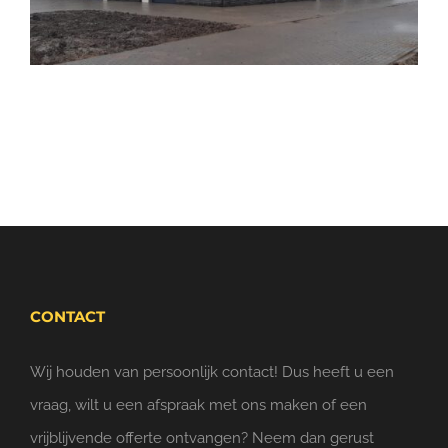
CONTACT
Wij houden van persoonlijk contact! Dus heeft u een
vraag, wilt u een afspraak met ons maken of een
vrijblijvende offerte ontvangen? Neem dan gerust