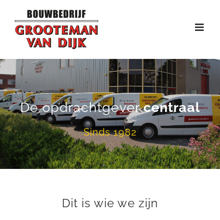
Ga
naar
inhoud
De opdrachtgever
centraal
Sinds 1982
Dit is wie we zijn